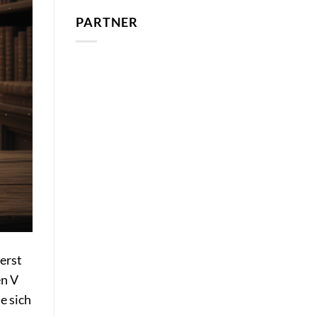
PARTNER
erst
en V
e sich