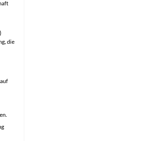
haft
)
g, die
 auf
en.
ng