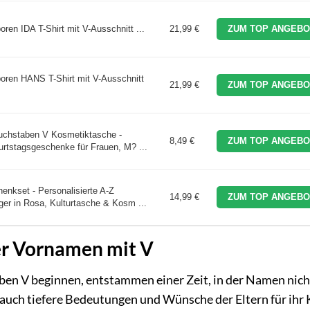
oren IDA T-Shirt mit V-Ausschnitt ...
21,99 €
ZUM TOP ANGEBO
boren HANS T-Shirt mit V-Ausschnitt
21,99 €
ZUM TOP ANGEBO
uchstaben V Kosmetiktasche -
8,49 €
ZUM TOP ANGEBO
rtstagsgeschenke für Frauen, M? ...
nkset - Personalisierte A-Z
14,99 €
ZUM TOP ANGEBO
er in Rosa, Kulturtasche & Kosm ...
er Vornamen mit V
en V beginnen, entstammen einer Zeit, in der Namen nich
auch tiefere Bedeutungen und Wünsche der Eltern für ihr 