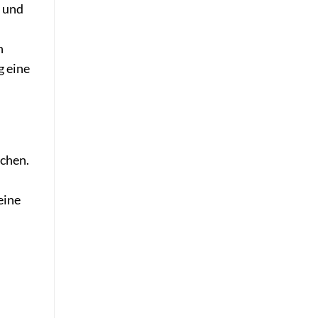
 und
n
g eine
ochen.
eine