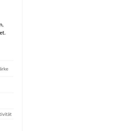
n,
et.
ärke
tivität