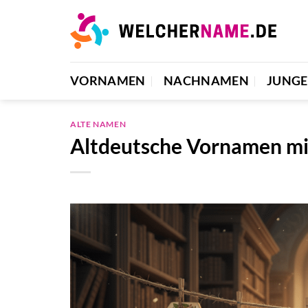
Zum
Inhalt
springen
VORNAMEN
NACHNAMEN
JUNG
ALTE NAMEN
Altdeutsche Vornamen mi