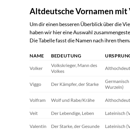
Altdeutsche Vornamen mit V
Um dir einen besseren Überblick über die Vi
haben wir hier eine Auswahl zusammengestel
Die Tabelle fasst die Namen nach ihren th
NAME
BEDEUTUNG
URSPRUN
Volkskrieger, Mann des
Volker
Althochdeut
Volkes
Germanisch (
Viggo
Der Kämpfer, der Starke
Wurzeln)
Volfram
Wolf und Rabe/Krähe
Althochdeut
Veit
Der Lebendige, Leben
Lateinisch (
Valentin
Der Starke, der Gesunde
Lateinisch (