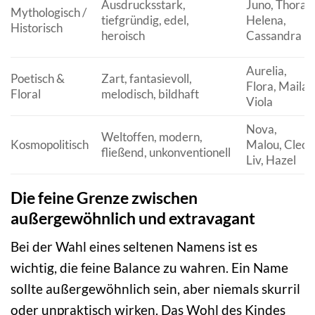
Ausdrucksstark,
Juno, Thora,
Mythologisch /
tiefgründig, edel,
Helena,
Historisch
heroisch
Cassandra
Aurelia,
Poetisch &
Zart, fantasievoll,
Flora, Maila,
Floral
melodisch, bildhaft
Viola
Nova,
Weltoffen, modern,
Kosmopolitisch
Malou, Cleo,
fließend, unkonventionell
Liv, Hazel
Die feine Grenze zwischen
außergewöhnlich und extravagant
Bei der Wahl eines seltenen Namens ist es
wichtig, die feine Balance zu wahren. Ein Name
sollte außergewöhnlich sein, aber niemals skurril
oder unpraktisch wirken. Das Wohl des Kindes