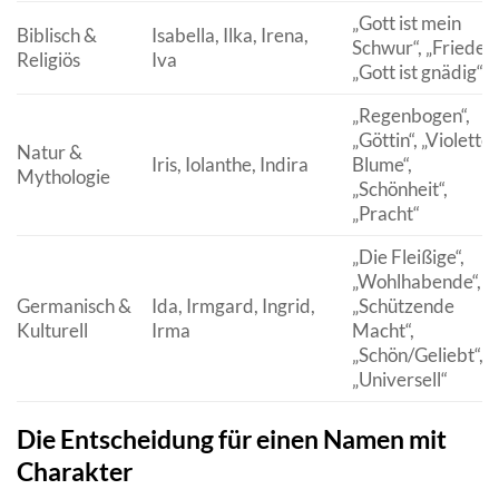
„Gott ist mein
Biblisch &
Isabella, Ilka, Irena,
Schwur“, „Frieden“
Religiös
Iva
„Gott ist gnädig“
„Regenbogen“,
„Göttin“, „Violette
Natur &
Iris, Iolanthe, Indira
Blume“,
Mythologie
„Schönheit“,
„Pracht“
„Die Fleißige“,
„Wohlhabende“,
Germanisch &
Ida, Irmgard, Ingrid,
„Schützende
Kulturell
Irma
Macht“,
„Schön/Geliebt“,
„Universell“
Die Entscheidung für einen Namen mit
Charakter