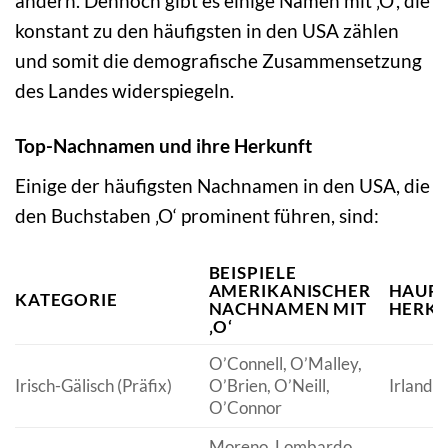
ändern. Dennoch gibt es einige Namen mit ‚O‘, die
konstant zu den häufigsten in den USA zählen
und somit die demografische Zusammensetzung
des Landes widerspiegeln.
Top-Nachnamen und ihre Herkunft
Einige der häufigsten Nachnamen in den USA, die
den Buchstaben ‚O‘ prominent führen, sind:
BEISPIELE
AMERIKANISCHER
HAUPT
KATEGORIE
NACHNAMEN MIT
HERK
‚O‘
O’Connell, O’Malley,
Irisch-Gälisch (Präfix)
O’Brien, O’Neill,
Irland
O’Connor
Moreno, Lombardo,