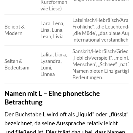
Kurzformen
wie Liese)
Lateinisch/Hebräisch/Arabi
Lara, Lena,
Beliebt &
Fröhliche“, „die Leuchtende“,
Lina, Luna,
Modern
„die Müde“, „das blaue Auge
Leah, Livia
international verständlich u
Sanskrit/Hebräisch/Griechi
Lalita, Liora,
„lieblich/verspielt“, „mein Li
Selten &
Lysandra,
Menschen“, „Schnee“, „natürl
Bedeutsam
Lumi,
Namen bieten Einzigartigkei
Linnea
Bedeutungen.
Namen mit L – Eine phonetische
Betrachtung
Der Buchstabe L wird oft als „liquid“ oder „flüssig“
bezeichnet, da seine Aussprache relativ leicht
und fließend ist. Dies trägt dazu bei, dass Namen