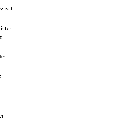
ssisch
Listen
nd
der
t
er