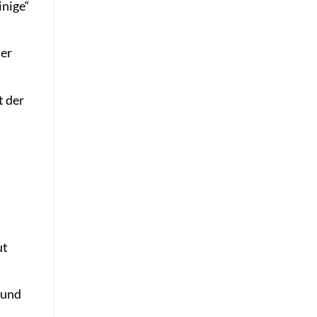
inige“
der
t der
ut
 und