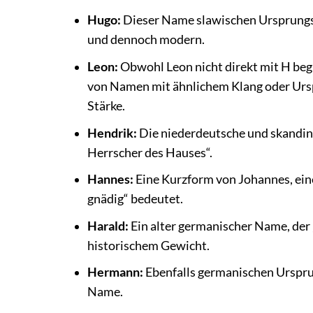
Hugo:
Dieser Name slawischen Ursprungs b
und dennoch modern.
Leon:
Obwohl Leon nicht direkt mit H be
von Namen mit ähnlichem Klang oder Ursp
Stärke.
Hendrik:
Die niederdeutsche und skandina
Herrscher des Hauses“.
Hannes:
Eine Kurzform von Johannes, ein
gnädig“ bedeutet.
Harald:
Ein alter germanischer Name, der 
historischem Gewicht.
Hermann:
Ebenfalls germanischen Ursprun
Name.