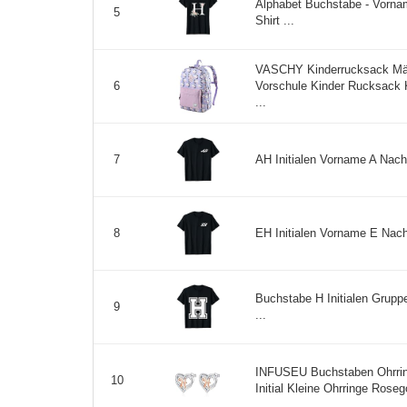
Alphabet Buchstabe - Vorn
5
Shirt ...
VASCHY Kinderrucksack Mäd
Vorschule Kinder Rucksack 
6
...
AH Initialen Vorname A Nachn
7
EH Initialen Vorname E Nach
8
Buchstabe H Initialen Gruppe
9
...
INFUSEU Buchstaben Ohrring,
10
Initial Kleine Ohrringe Rose