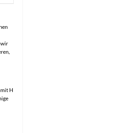
nnen
 wir
eren,
 mit H
nige