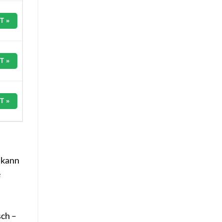
T »
T »
T »
 kann
e
sch –