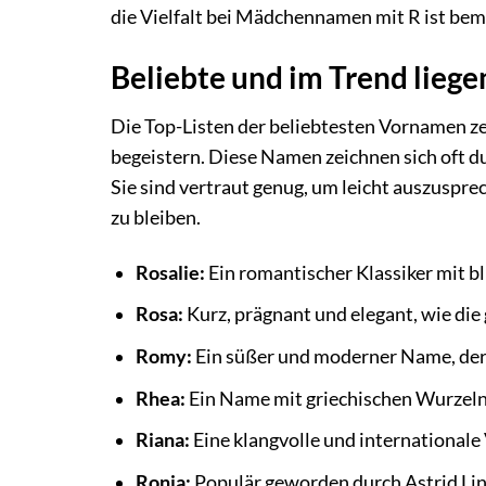
die Vielfalt bei Mädchennamen mit R ist be
Beliebte und im Trend lie
Die Top-Listen der beliebtesten Vornamen z
begeistern. Diese Namen zeichnen sich oft du
Sie sind vertraut genug, um leicht auszuspr
zu bleiben.
Rosalie:
Ein romantischer Klassiker mit b
Rosa:
Kurz, prägnant und elegant, wie die
Romy:
Ein süßer und moderner Name, der 
Rhea:
Ein Name mit griechischen Wurzeln,
Riana:
Eine klangvolle und internationale 
Ronja:
Populär geworden durch Astrid Lin