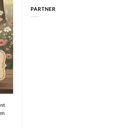
PARTNER
nnt
ten