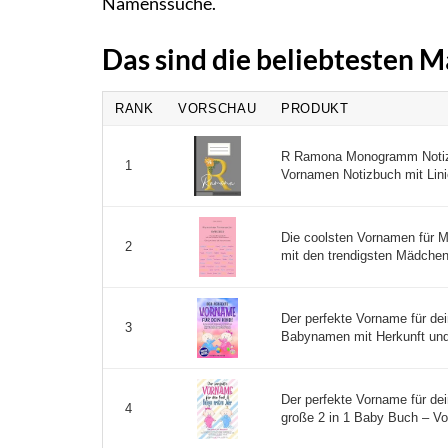
Namenssuche.
Das sind die beliebtesten
RANK
VORSCHAU
PRODUKT
R Ramona Monogramm Notizhef
1
Vornamen Notizbuch mit Linie
Die coolsten Vornamen für 
2
mit den trendigsten Mädchen
Der perfekte Vorname für de
3
Babynamen mit Herkunft und
Der perfekte Vorname für de
4
große 2 in 1 Baby Buch – Vo