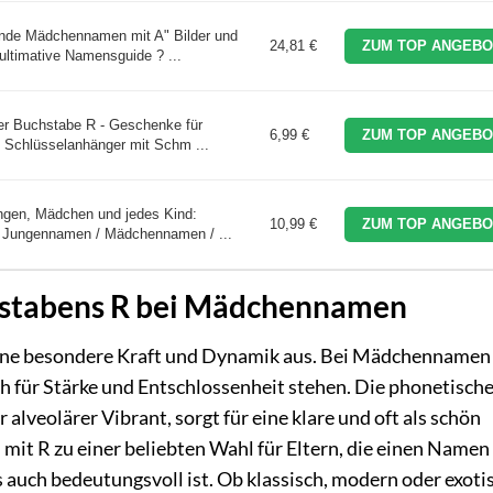
rnde Mädchennamen mit A" Bilder und
24,81 €
ZUM TOP ANGEBO
ultimative Namensguide ? ...
r Buchstabe R - Geschenke für
6,99 €
ZUM TOP ANGEBO
 Schlüsselanhänger mit Schm ...
ngen, Mädchen und jedes Kind:
10,99 €
ZUM TOP ANGEBO
 Jungennamen / Mädchennamen / ...
hstabens R bei Mädchennamen
 eine besondere Kraft und Dynamik aus. Bei Mädchennamen
ch für Stärke und Entschlossenheit stehen. Die phonetisch
alveolärer Vibrant, sorgt für eine klare und oft als schön
t R zu einer beliebten Wahl für Eltern, die einen Namen
 auch bedeutungsvoll ist. Ob klassisch, modern oder exoti