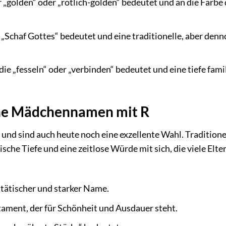
r „golden“ oder „rötlich-golden“ bedeutet und an die Farbe
 „Schaf Gottes“ bedeutet und eine traditionelle, aber den
e „fesseln“ oder „verbinden“ bedeutet und eine tiefe fami
sche Mädchennamen mit R
nd sind auch heute noch eine exzellente Wahl. Traditione
che Tiefe und eine zeitlose Würde mit sich, die viele Elte
stätischer und starker Name.
tament, der für Schönheit und Ausdauer steht.