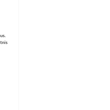
us.
tnis