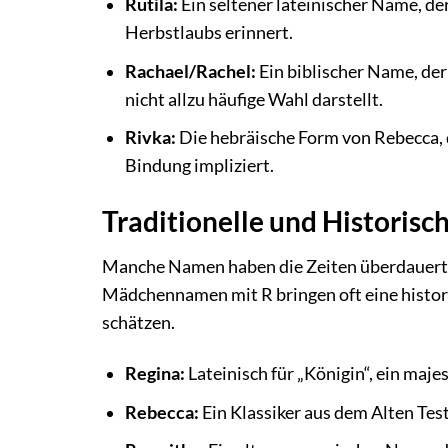
Rutila:
Ein seltener lateinischer Name, de
Herbstlaubs erinnert.
Rachael/Rachel:
Ein biblischer Name, der
nicht allzu häufige Wahl darstellt.
Rivka:
Die hebräische Form von Rebecca, di
Bindung impliziert.
Traditionelle und Histori
Manche Namen haben die Zeiten überdauert u
Mädchennamen mit R bringen oft eine historis
schätzen.
Regina:
Lateinisch für „Königin“, ein maje
Rebecca:
Ein Klassiker aus dem Alten Tes