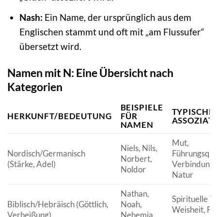
Nash:
Ein Name, der ursprünglich aus dem
Englischen stammt und oft mit „am Flussufer“
übersetzt wird.
Namen mit N: Eine Übersicht nach
Kategorien
BEISPIELE
TYPISCHE
HERKUNFT/BEDEUTUNG
FÜR
ASSOZIAT
NAMEN
Mut,
Niels, Nils,
Nordisch/Germanisch
Führungsqual
Norbert,
(Stärke, Adel)
Verbindung 
Noldor
Natur
Nathan,
Spirituelle Ti
Biblisch/Hebräisch (Göttlich,
Noah,
Weisheit, Fr
Verheißung)
Nehemia,