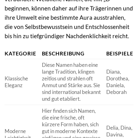
beginnen, können daher auf ihre Trägerinnen und
ihre Umwelt eine bestimmte Aura ausstrahlen,
die von Selbstbewusstsein und Entschlossenheit
bis hin zu tiefgründiger Nachdenklichkeit reicht.
KATEGORIE
BESCHREIBUNG
BEISPIELE
Diese Namen haben eine
lange Tradition, klingen
Diana,
Klassische
zeitlos und strahlen oft
Dorothea,
Eleganz
Anmut und Stärke aus. Sie
Daniela,
sind international bekannt
Deborah
und gut etabliert.
Hier finden sich Namen,
die eine frische, oft
kürzere Form haben, sich
Delia, Dina,
Moderne
gut in moderne Kontexte
Davina,
Leichtigkeit
einfügen und eine gewisse